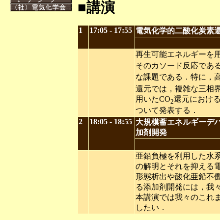
■講演
1
17:05 - 17:55
電気化学的二酸化炭素
再生可能エネルギーを用
そのカソード反応である
な課題である．特に，
還元では，複雑な三相
用いたCO
還元におけ
2
ついて発表する．
2
18:05 - 18:55
大規模蓄エネルギーデ
加剤開発
亜鉛負極を利用した水
の解明とそれを抑える
形態析出や酸化亜鉛不
る添加剤開発には，我
本講演では我々のこれ
したい．